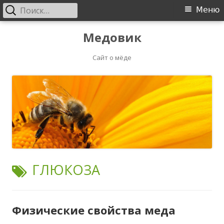
Найти:
Основное
Меню
меню
Перейти
Медовик
к
содержимому
Сайт о мёде
МЕТКА:
ГЛЮКОЗА
Физические свойства меда