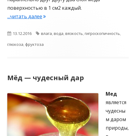
поверхностью в 1 см2 каждый.
"Физические свойства меда"
...читать далее
Опубликовано
Метки
13.12.2016
влага
,
вода
,
вязкость
,
гигроскопичность
,
глюкоза
,
фруктоза
Мёд — чудесный дар
Мед
является
чудесны
м даром
природы,