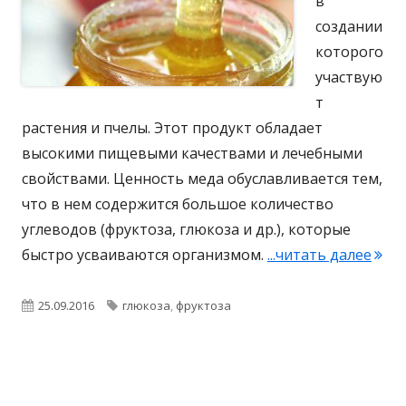
в
создании
которого
участвую
т
растения и пчелы. Этот продукт обладает
высокими пищевыми качествами и лечебными
свойствами. Ценность меда обуславливается тем,
что в нем содержится большое количество
углеводов (фруктоза, глюкоза и др.), которые
"Мёд
быстро усваиваются организмом.
...читать далее
Опубликовано
Метки
25.09.2016
глюкоза
,
фруктоза